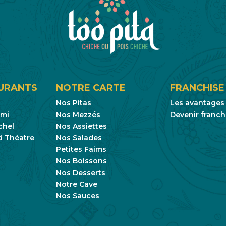
URANTS
NOTRE CARTE
FRANCHISE
Nos Pitas
Les avantages
émi
Nos Mezzés
Devenir franch
chel
Nos Assiettes
d Théatre
Nos Salades
Petites Faims
Nos Boissons
Nos Desserts
Notre Cave
Nos Sauces